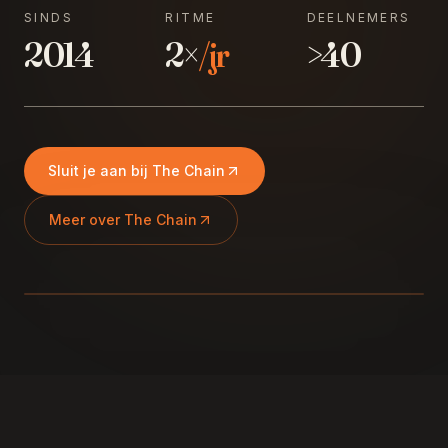
SINDS
RITME
DEELNEMERS
2014
2×
/jr
>40
SANNE
EDITIE 17
Vandaag voor het eerst bij The Chain. Zoveel
Sluit je aan bij The Chain
herkenning in de kring.
Meer over The Chain
MARK
·
EDITIE 12
Wacht maar tot editie 3, dan kantelt er iets.
Dat gebeurde bij mij ook.