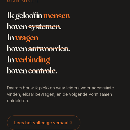
jij in stand wat eigenlijk weg mag?
MIJN MISSIE
Ik geloof in
mensen
boven
systemen
.
In
vragen
LIN
EDITIE 14
Ik kwam binnen met een knoop, ga weg
boven
antwoorden
.
met richting.
In
verbinding
boven
controle
.
PETER
BEGELEIDER
Daarom bouw ik plekken waar leiders weer ademruimte
Mooi. Schrijf 'm op voor de volgende keer.
vinden, elkaar bevragen, en de volgende vorm samen
ontdekken.
Lees het volledige verhaal