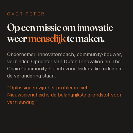
OVER PETER
SANNE
EDITIE 17
Op een missie om innovatie
Vandaag voor het eerst bij The Chain. Zoveel
weer
menselijk
te maken.
herkenning in de kring.
Ondernemer, innovatorcoach, community-bouwer,
verbinder. Oprichter van Dutch Innovation en The
Chain Community. Coach voor leiders die midden in
MARK
EDITIE 12
de verandering staan.
Wacht maar tot editie 3, dan kantelt er iets.
Dat gebeurde bij mij ook.
"Oplossingen zijn het probleem niet.
Nieuwsgierigheid is de belangrijkste grondstof voor
vernieuwing."
JEROEN
EDITIE 9
De vraag van vanmiddag rinkelt nog na: wat houd