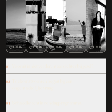
3 MIN
3 MIN
3 MIN
3 MIN
3 MIN
Vooruit is niet verder, maar dichter bij jezelf.
0
1
Toekomstvormen begint bij een
0
2
ongemakkelijke vraag.
Schakelkracht in een dagprogramma.
0
3