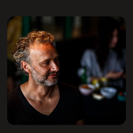
JEROEN
EDITIE 9
De vraag van vanmiddag rinkelt nog na: wat houd
jij in stand wat eigenlijk weg mag?
LIN
EDITIE 14
Ik kwam binnen met een knoop, ga weg
met richting.
PETER
BEGELEIDER
Mooi. Schrijf 'm op voor de volgende keer.