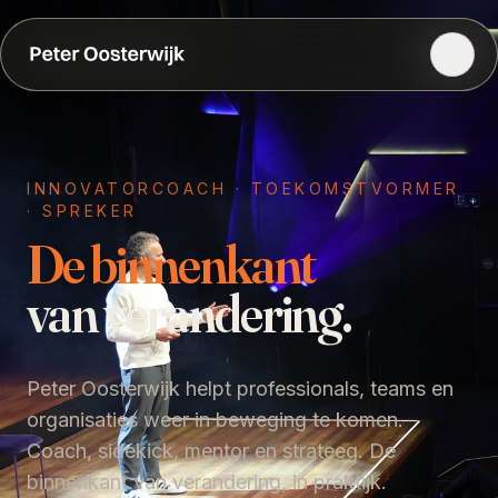
INNOVATORCOACH · TOEKOMSTVORMER
· SPREKER
De binnenkant
van verandering.
Peter Oosterwijk helpt professionals, teams en
organisaties weer in beweging te komen.
Coach, sidekick, mentor en strateeg. De
binnenkant van verandering, in praktijk.